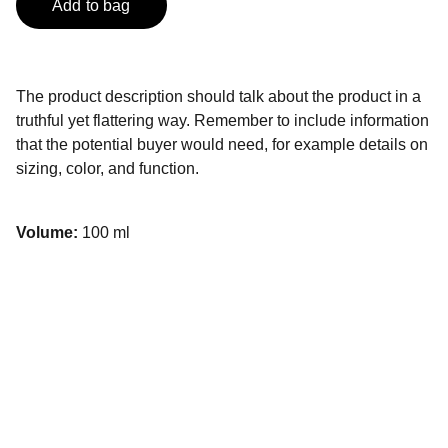
Add to bag
The product description should talk about the product in a
truthful yet flattering way. Remember to include information
that the potential buyer would need, for example details on
sizing, color, and function.
Volume:
100 ml
Apie mus
Daugiau nei 20 metų patirtis teikiant trumpalaikės ir 
ilgalaikės kemperių nuomos paslaugas bei 